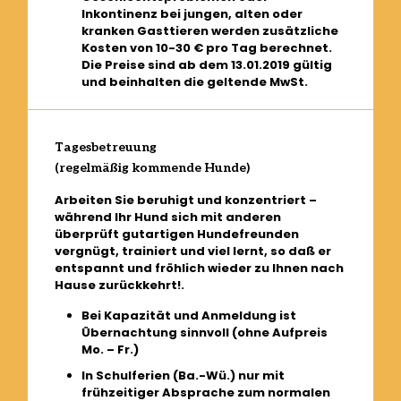
Inkontinenz bei jungen, alten oder
kranken Gasttieren werden zusätzliche
Kosten von 10-30 € pro Tag berechnet.
Die Preise sind ab dem 13.01.2019 gültig
und beinhalten die geltende MwSt.
Tagesbetreuung
(regelmäßig kommende Hunde)
Arbeiten Sie beruhigt und konzentriert –
während Ihr Hund sich mit anderen
überprüft gutartigen Hundefreunden
vergnügt, trainiert und viel lernt, so daß er
entspannt und fröhlich wieder zu Ihnen nach
Hause zurückkehrt!.
Bei Kapazität und Anmeldung ist
Übernachtung sinnvoll (ohne Aufpreis
Mo. – Fr.)
In Schulferien (Ba.-Wü.) nur mit
frühzeitiger Absprache zum normalen